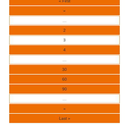
« First
«
...
2
3
4
...
30
60
90
...
»
Last »