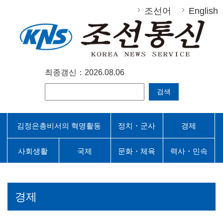
조선어
English
최종갱신：2026.08.06
검색
김정은총비서의 혁명활동
정치・군사
경제
사회생활
국제
문화・체육
력사・민속
경제