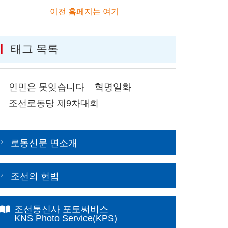
이전 홈페지는 여기
태그 목록
인민은 못잊습니다
혁명일화
조선로동당 제9차대회
로동신문 면소개
조선의 헌법
조선통신사 포토써비스
KNS Photo Service(KPS)