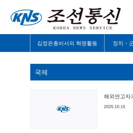
김정은총비서의 혁명활동
정치・
국제
해외연고자
2025.10.15