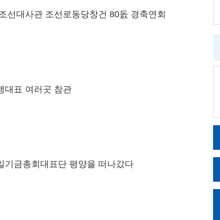
조선대사관 조선로동당창건 80돐 경축연회
대표 여러곳 참관
일기금총회대표단 평양을 떠나갔다