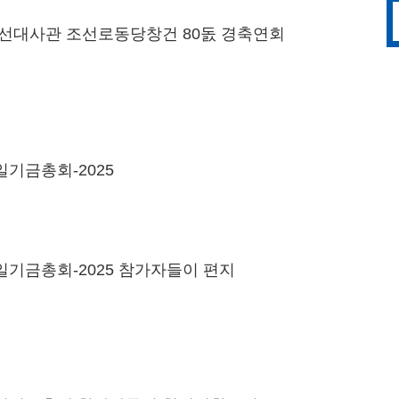
선대사관 조선로동당창건 80돐 경축연회
기금총회-2025
기금총회-2025 참가자들이 편지