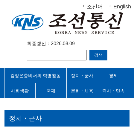
조선어
English
최종갱신：2026.08.09
검색
김정은총비서의 혁명활동
정치・군사
경제
사회생활
국제
문화・체육
력사・민속
정치・군사