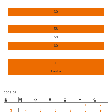
...
30
...
58
59
60
...
»
Last »
2026.08
월
화
수
목
금
토
일
1
2
3
4
5
6
7
8
9