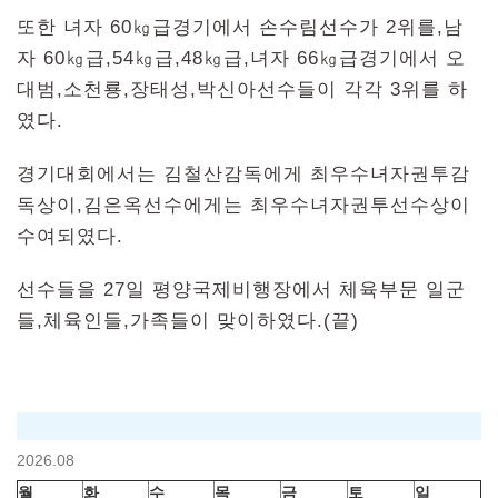
또한 녀자 60㎏급경기에서 손수림선수가 2위를,남
자 60㎏급,54㎏급,48㎏급,녀자 66㎏급경기에서 오
대범,소천룡,장태성,박신아선수들이 각각 3위를 하
였다.
경기대회에서는 김철산감독에게 최우수녀자권투감
독상이,김은옥선수에게는 최우수녀자권투선수상이
수여되였다.
선수들을 27일 평양국제비행장에서 체육부문 일군
들,체육인들,가족들이 맞이하였다.(끝)
2026.08
월
화
수
목
금
토
일