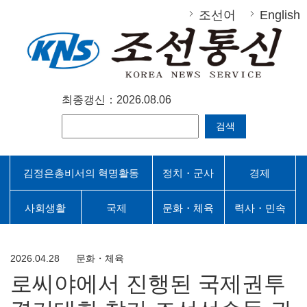
조선어
English
최종갱신：2026.08.06
검색
김정은총비서의 혁명활동
정치・군사
경제
사회생활
국제
문화・체육
력사・민속
2026.04.28
문화・체육
로씨야에서 진행된 국제권투