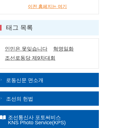
이전 홈페지는 여기
태그 목록
인민은 못잊습니다
혁명일화
조선로동당 제9차대회
로동신문 면소개
조선의 헌법
조선통신사 포토써비스
KNS Photo Service(KPS)