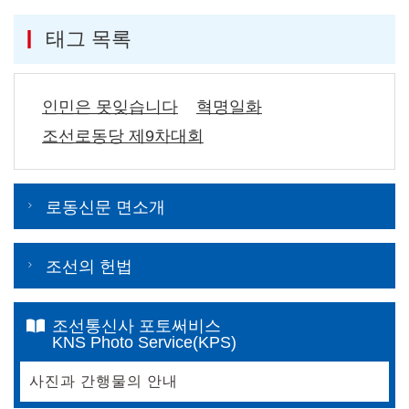
태그 목록
인민은 못잊습니다
혁명일화
조선로동당 제9차대회
로동신문 면소개
조선의 헌법
조선통신사 포토써비스
KNS Photo Service(KPS)
사진과 간행물의 안내