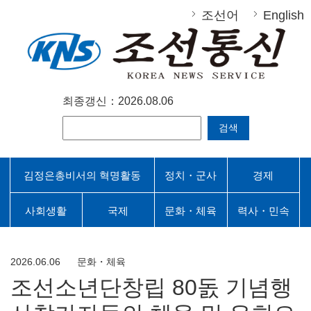
조선어
English
최종갱신：2026.08.06
검색
김정은총비서의 혁명활동
정치・군사
경제
사회생활
국제
문화・체육
력사・민속
2026.06.06
문화・체육
조선소년단창립 80돐 기념행