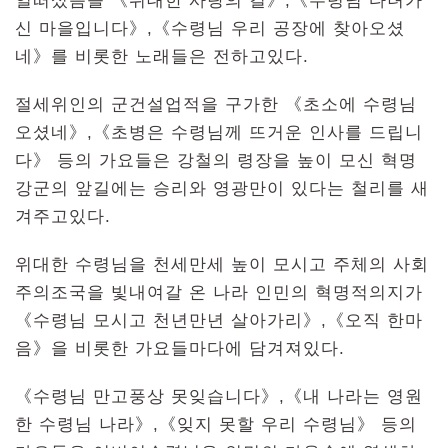
일떠섰음을 《위대한 사랑의 길》,《수령님 다녀가
신 마을입니다》,《수령님 우리 공장에 찾아오셨
네》를 비롯한 노래들은 전하고있다.
절세위인의 군건설업적을 구가한 《초소에 수령님
오셨네》,《초병은 수령님께 뜨거운 인사를 드립니
다》 등의 가요들은 강철의 령장을 높이 모신 혁명
강군의 앞길에는 승리와 영광만이 있다는 철리를 새
겨주고있다.
위대한 수령님을 천세만세 높이 모시고 주체의 사회
주의조국을 빛내여갈 온 나라 인민의 혁명적의지가
《수령님 모시고 천년만년 살아가리》,《오직 한마
음》을 비롯한 가요들마다에 담겨져있다.
《수령님 만고풍상 못잊습니다》,《내 나라는 영원
한 수령님 나라》,《잊지 못할 우리 수령님》 등의