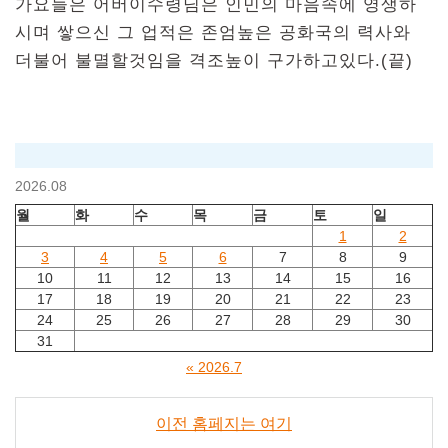
가요들은 어버이수령님은 인민의 마음속에 영생하
시며 쌓으신 그 업적은 존엄높은 공화국의 력사와
더불어 불멸할것임을 격조높이 구가하고있다.(끝)
2026.08
월
화
수
목
금
토
일
1
2
3
4
5
6
7
8
9
10
11
12
13
14
15
16
17
18
19
20
21
22
23
24
25
26
27
28
29
30
31
« 2026.7
이전 홈페지는 여기