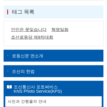
태그 목록
인민은 못잊습니다
혁명일화
조선로동당 제9차대회
로동신문 면소개
조선의 헌법
조선통신사 포토써비스
KNS Photo Service(KPS)
사진과 간행물의 안내