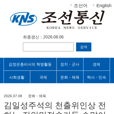
조선어
English
최종갱신：2026.08.06
검색
김정은총비서의 혁명활동
정치・군사
경제
사회생활
국제
문화・체육
력사・민속
2026.07.08
문화・체육
김일성주석의 천출위인상 전