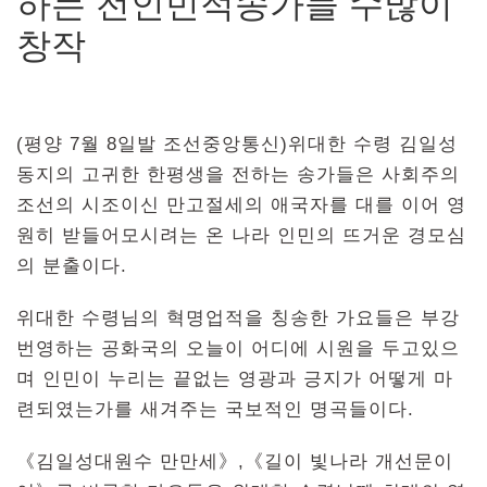
하는 전인민적송가들 수많이
창작
(평양 7월 8일발 조선중앙통신)위대한 수령 김일성
동지의 고귀한 한평생을 전하는 송가들은 사회주의
조선의 시조이신 만고절세의 애국자를 대를 이어 영
원히 받들어모시려는 온 나라 인민의 뜨거운 경모심
의 분출이다.
위대한 수령님의 혁명업적을 칭송한 가요들은 부강
번영하는 공화국의 오늘이 어디에 시원을 두고있으
며 인민이 누리는 끝없는 영광과 긍지가 어떻게 마
련되였는가를 새겨주는 국보적인 명곡들이다.
《김일성대원수 만만세》,《길이 빛나라 개선문이