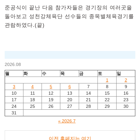
준공식이 끝난 다음 참가자들은 경기장의 여러곳을
돌아보고 성천강체육단 선수들의 종목별체육경기를
관람하였다.(끝)
2026.08
월
화
수
목
금
토
일
1
2
3
4
5
6
7
8
9
10
11
12
13
14
15
16
17
18
19
20
21
22
23
24
25
26
27
28
29
30
31
« 2026.7
이전 홈페지는 여기