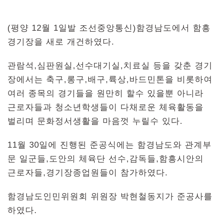
(평양 12월 1일발 조선중앙통신)함경남도에서 함흥
경기장을 새로 개건하였다.
관람석,심판원실,선수대기실,치료실 등을 갖춘 경기
장에서는 축구,롱구,배구,륙상,바드민톤을 비롯하여
여러 종목의 경기들을 원만히 할수 있을뿐 아니라
근로자들과 청소년학생들이 다채로운 체육활동을
벌리며 문화정서생활을 마음껏 누릴수 있다.
11월 30일에 진행된 준공식에는 함경남도와 관계부
문 일군들,도안의 체육단 선수,감독들,함흥시안의
근로자들,경기장종업원들이 참가하였다.
함경남도인민위원회 위원장 박현철동지가 준공사를
하였다.