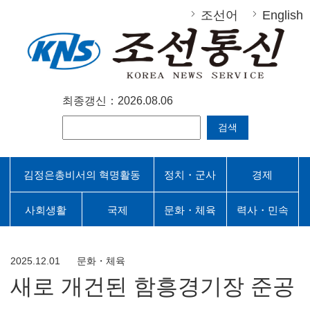
조선어
English
최종갱신：2026.08.06
검색
김정은총비서의 혁명활동
정치・군사
경제
사회생활
국제
문화・체육
력사・민속
2025.12.01
문화・체육
새로 개건된 함흥경기장 준공