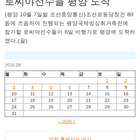
로씨야선수들 평양 도착
(평양 10월 7일발 조선중앙통신)조선로동당창건 80
돐에 즈음하여 진행되는 평양국제빙상휘거축전에
참가할 로씨야선수들이 6일 비행기로 평양에 도착하
였다.(끝)
2026.08
월
화
수
목
금
토
일
1
2
3
4
5
6
7
8
9
10
11
12
13
14
15
16
17
18
19
20
21
22
23
24
25
26
27
28
29
30
31
« 2026.7
이전 홈페지는 여기