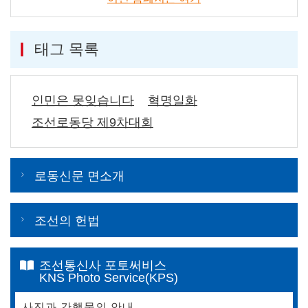
태그 목록
인민은 못잊습니다
혁명일화
조선로동당 제9차대회
로동신문 면소개
조선의 헌법
조선통신사 포토써비스
KNS Photo Service(KPS)
사진과 간행물의 안내