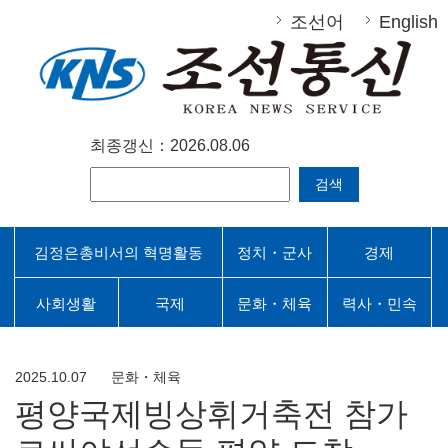
조선어
English
최종갱신：2026.08.06
검색
김정은총비서의 혁명활동
정치・군사
경제
사회생활
국제
문화・체육
력사・민속
2025.10.07
문화・체육
평양국제빙상휘거축전 참가