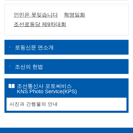
인민은 못잊습니다
혁명일화
조선로동당 제9차대회
로동신문 면소개
조선의 헌법
조선통신사 포토써비스
KNS Photo Service(KPS)
사진과 간행물의 안내