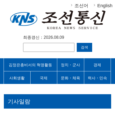
조선어
English
최종갱신：2026.08.09
검색
김정은총비서의 혁명활동
정치・군사
경제
사회생활
국제
문화・체육
력사・민속
기사일람