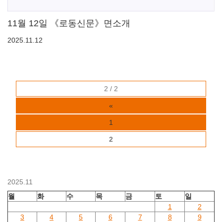
11월 12일 《로동신문》면소개
2025.11.12
2 / 2
«
1
2
2025.11
월
화
수
목
금
토
일
1
2
3
4
5
6
7
8
9