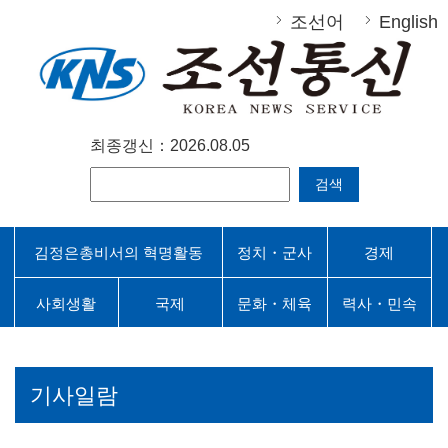
조선어
English
최종갱신：2026.08.05
검색
김정은총비서의 혁명활동
정치・군사
경제
사회생활
국제
문화・체육
력사・민속
기사일람