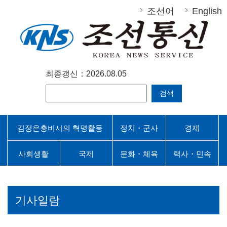
조선어
English
최종갱신：2026.08.05
검색
김정은총비서의 혁명활동
정치・군사
경제
사회생활
국제
문화・체육
력사・민속
기사일람