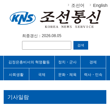
조선어
English
최종갱신：2026.08.05
검색
김정은총비서의 혁명활동
정치・군사
경제
사회생활
국제
문화・체육
력사・민속
기사일람