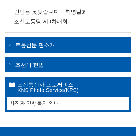
인민은 못잊습니다
혁명일화
조선로동당 제9차대회
로동신문 면소개
조선의 헌법
조선통신사 포토써비스
KNS Photo Service(KPS)
사진과 간행물의 안내