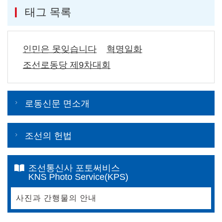
태그 목록
인민은 못잊습니다
혁명일화
조선로동당 제9차대회
로동신문 면소개
조선의 헌법
조선통신사 포토써비스
KNS Photo Service(KPS)
사진과 간행물의 안내