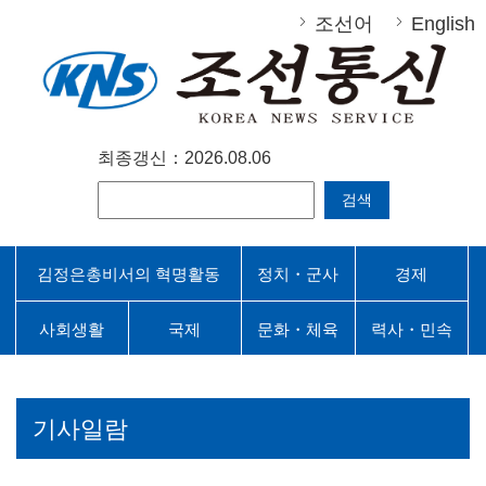
조선어
English
최종갱신：2026.08.06
검색
김정은총비서의 혁명활동
정치・군사
경제
사회생활
국제
문화・체육
력사・민속
기사일람