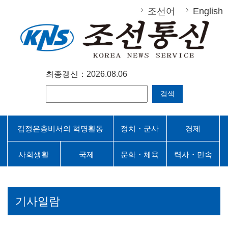
조선어
English
최종갱신：2026.08.06
검색
김정은총비서의 혁명활동
정치・군사
경제
사회생활
국제
문화・체육
력사・민속
기사일람