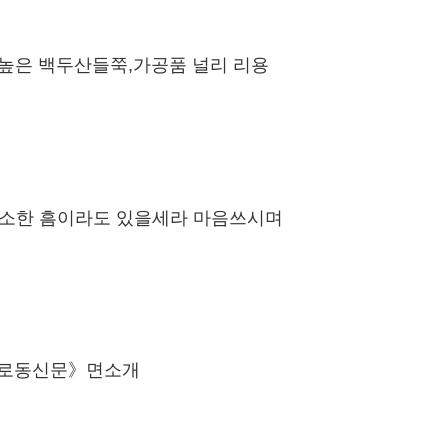
높은 백두산들쭉,가공품 널리 리용
소한 흠이라도 있을세라 마음쓰시며
 《로동신문》면소개