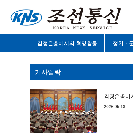
김정은총비서의 혁명활동
정치・
기사일람
김정은총비서
2026.05.18