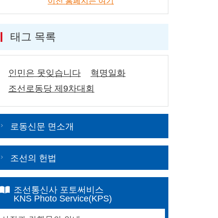
이전 홈페지는 여기
태그 목록
인민은 못잊습니다
혁명일화
조선로동당 제9차대회
로동신문 면소개
조선의 헌법
조선통신사 포토써비스
KNS Photo Service(KPS)