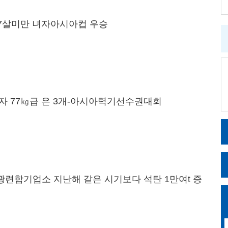
17살미만 녀자아시아컵 우승
자 77㎏급 은 3개-아시아력기선수권대회
련합기업소 지난해 같은 시기보다 석탄 1만여t 증