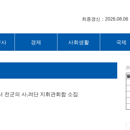
최종갱신：2026.08.06
군사
경제
사회생활
국제
2
 전군의 사,려단 지휘관회합 소집