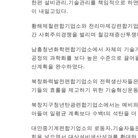
한편 설비관리,기술관리를 책임적으로 하
이 내밀고있다.
황해제철련합기업소와 천리마제강련합기업
간 사회주의경쟁을 벌리며 철강재증산투쟁
남흥청년화학련합기업소에서 자체의 기술기
공정의 과학화를 보다 높은 수준으로 끌어올
산계획을 완수하였다.
북창화력발전련합기업소의 전력생산자들은 
기들의 효률을 제고하기 위한 기술혁신운
북창지구청년탄광련합기업소에서는 예비와 
아들여 일평균 계획보다 수백t의 석탄을 더
대안중기계련합기업소의 로동자,기술자들은
힘을 넣으면서 대상설비생산성과를 확대하