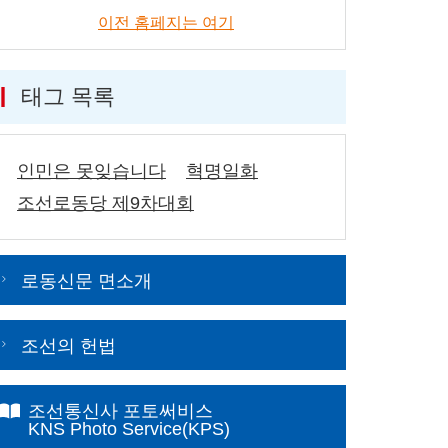
이전 홈페지는 여기
태그 목록
인민은 못잊습니다
혁명일화
조선로동당 제9차대회
로동신문 면소개
조선의 헌법
조선통신사 포토써비스
KNS Photo Service(KPS)