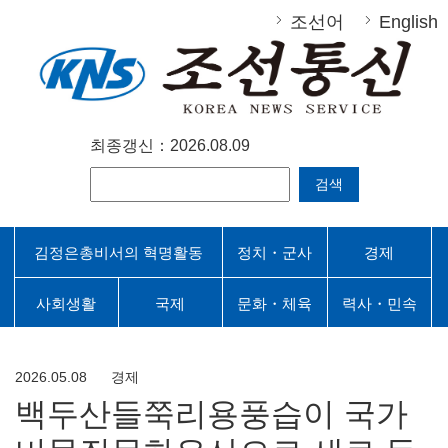
조선어
English
최종갱신：2026.08.09
검색
김정은총비서의 혁명활동
정치・군사
경제
사회생활
국제
문화・체육
력사・민속
2026.05.08
경제
백두산들쭉리용풍습이 국가