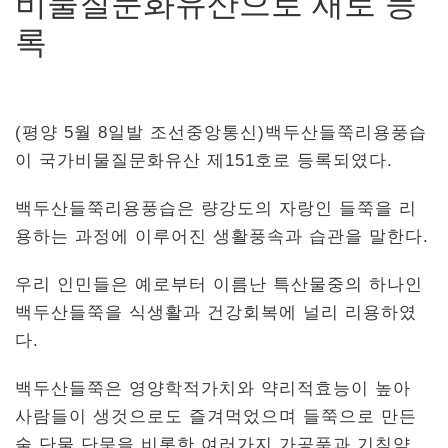
비물질문화유산으로 새로 등
록
(평양 5월 8일발 조선중앙통신)백두산들쭉리용풍습
이 국가비물질문화유산 제151호로 등록되였다.
백두산들쭉리용풍습은 량강도의 자랑인 들쭉을 리
용하는 과정에 이루어진 생활풍속과 습관을 말한다.
우리 인민들은 예로부터 이름난 특산물중의 하나인
백두산들쭉을 식생활과 건강회복에 널리 리용하였
다.
백두산들쭉은 영양학적가치와 약리적효능이 높아
사람들이 생것으로도 즐겨먹었으며 들쭉으로 만든
술,단물,단묵을 비롯한 여러가지 가공품과 기침약,