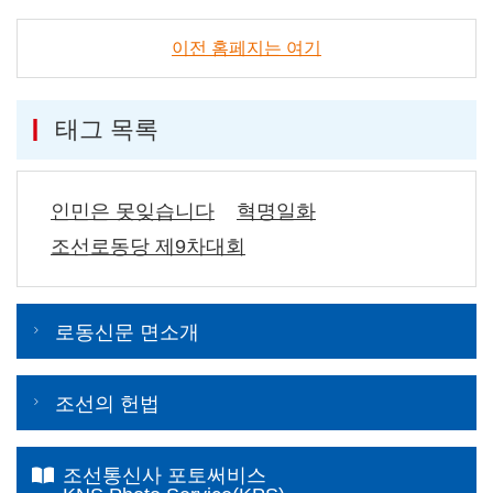
이전 홈페지는 여기
태그 목록
인민은 못잊습니다
혁명일화
조선로동당 제9차대회
로동신문 면소개
조선의 헌법
조선통신사 포토써비스