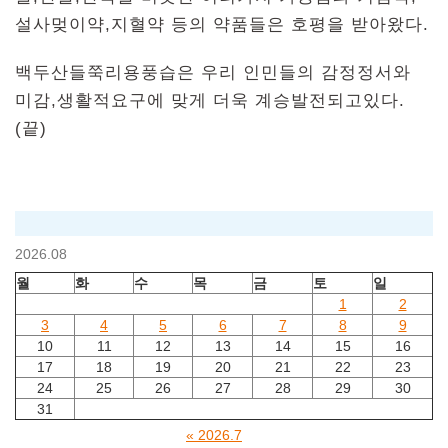
설사멎이약,지혈약 등의 약품들은 호평을 받아왔다.
백두산들쭉리용풍습은 우리 인민들의 감정정서와
미감,생활적요구에 맞게 더욱 계승발전되고있다.
(끝)
2026.08
월
화
수
목
금
토
일
1
2
3
4
5
6
7
8
9
10
11
12
13
14
15
16
17
18
19
20
21
22
23
24
25
26
27
28
29
30
31
« 2026.7