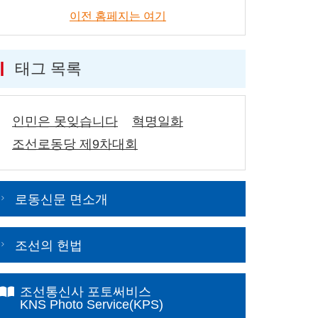
이전 홈페지는 여기
태그 목록
인민은 못잊습니다
혁명일화
조선로동당 제9차대회
로동신문 면소개
조선의 헌법
조선통신사 포토써비스
KNS Photo Service(KPS)