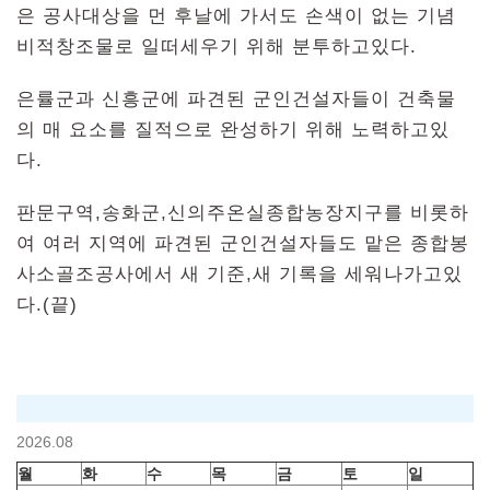
은 공사대상을 먼 후날에 가서도 손색이 없는 기념
비적창조물로 일떠세우기 위해 분투하고있다.
은률군과 신흥군에 파견된 군인건설자들이 건축물
의 매 요소를 질적으로 완성하기 위해 노력하고있
다.
판문구역,송화군,신의주온실종합농장지구를 비롯하
여 여러 지역에 파견된 군인건설자들도 맡은 종합봉
사소골조공사에서 새 기준,새 기록을 세워나가고있
다.(끝)
2026.08
월
화
수
목
금
토
일