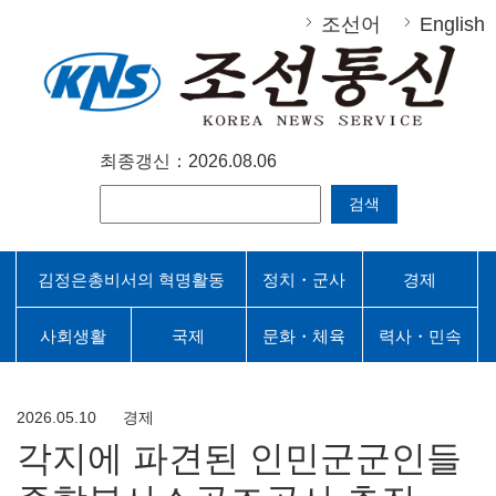
조선어
English
최종갱신：2026.08.06
검색
김정은총비서의 혁명활동
정치・군사
경제
사회생활
국제
문화・체육
력사・민속
2026.05.10
경제
각지에 파견된 인민군군인들