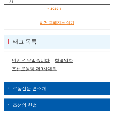
31
« 2026.7
이전 홈페지는 여기
태그 목록
인민은 못잊습니다
혁명일화
조선로동당 제9차대회
로동신문 면소개
조선의 헌법