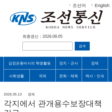
조선어
English
최종갱신：2026.08.05
검색
김정은총비서의 혁명활동
정치・군사
경제
사회생활
국제
문화・체육
력사・민속
2026.05.13
경제
각지에서 관개용수보장대책