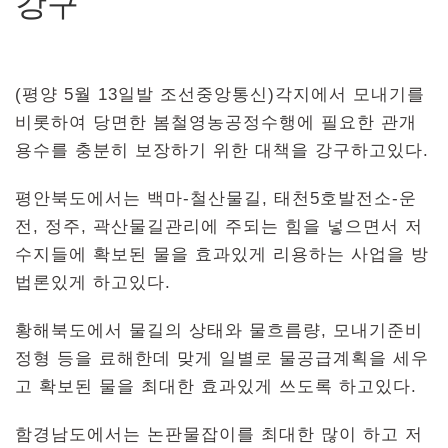
강구
(평양 5월 13일발 조선중앙통신)각지에서 모내기를
비롯하여 당면한 봄철영농공정수행에 필요한 관개
용수를 충분히 보장하기 위한 대책을 강구하고있다.
평안북도에서는 백마-철산물길, 태천5호발전소-운
전, 정주, 곽산물길관리에 주되는 힘을 넣으면서 저
수지들에 확보된 물을 효과있게 리용하는 사업을 방
법론있게 하고있다.
황해북도에서 물길의 상태와 물흐름량, 모내기준비
정형 등을 료해한데 맞게 일별로 물공급계획을 세우
고 확보된 물을 최대한 효과있게 쓰도록 하고있다.
함경남도에서는 논판물잡이를 최대한 많이 하고 저