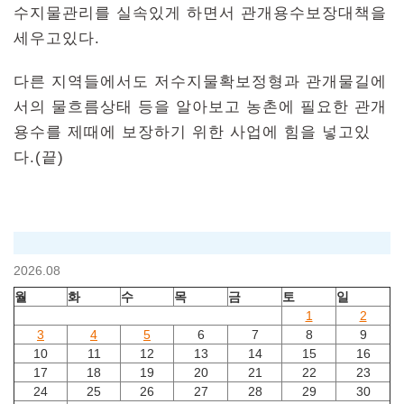
수지물관리를 실속있게 하면서 관개용수보장대책을
세우고있다.
다른 지역들에서도 저수지물확보정형과 관개물길에
서의 물흐름상태 등을 알아보고 농촌에 필요한 관개
용수를 제때에 보장하기 위한 사업에 힘을 넣고있
다.(끝)
2026.08
월
화
수
목
금
토
일
1
2
3
4
5
6
7
8
9
10
11
12
13
14
15
16
17
18
19
20
21
22
23
24
25
26
27
28
29
30