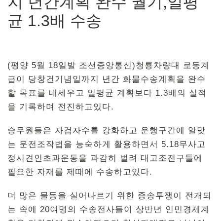
지 년간계획 완수 궐기,일평
균 1.3배 수송
(평양 5월 18일발 조선중앙통신)청룡차량대 로동계
급이 당창건기념일까지 년간 화물수송계획을 완수
할 목표를 내세우고 일평균 계획보다 1.3배의 실적
을 기록하며 전진하고있다.
승무원들은 자검자수를 강화하고 운행구간에 알맞
는 운전조작법을 능숙하게 활용하면서 5.18무사고
정시견인초과운동을 과감히 벌려 대고조전구들에
필요한 자재를 제때에 수송하고있다.
더 많은 물동을 실어나르기 위한 증송투쟁이 전개되
는 속에 20여명의 수송전사들이 상반년 인민경제계