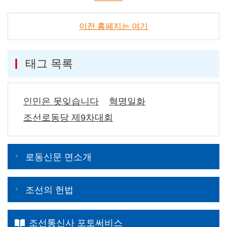
이전 홈페지는 여기
태그 목록
인민은 못잊습니다
혁명일화
조선로동당 제9차대회
로동신문 면소개
조선의 헌법
조선통신사 포토써비스