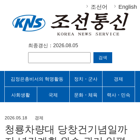
조선어
English
최종갱신：2026.08.05
검색
김정은총비서의 혁명활동
정치・군사
경제
사회생활
국제
문화・체육
력사・민속
2026.05.18
경제
청룡차량대 당창건기념일까