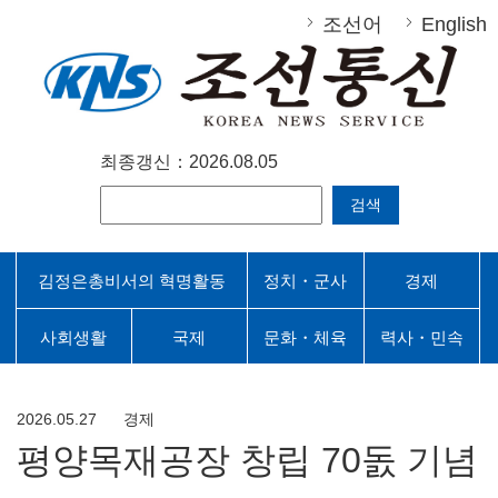
조선어
English
최종갱신：2026.08.05
검색
김정은총비서의 혁명활동
정치・군사
경제
사회생활
국제
문화・체육
력사・민속
2026.05.27
경제
평양목재공장 창립 70돐 기념