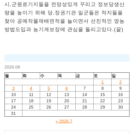
시,군원료기지들을 전망성있게 꾸리고 정보당생산
량을 높이기 위해 당,정권기관 일군들은 적지들을
찾아 공예작물재배면적을 늘이면서 선진적인 영농
방법도입과 농기계보장에 관심을 돌리고있다.(끝)
2026.08
월
화
수
목
금
토
일
1
2
3
4
5
6
7
8
9
10
11
12
13
14
15
16
17
18
19
20
21
22
23
24
25
26
27
28
29
30
31
« 2026.7