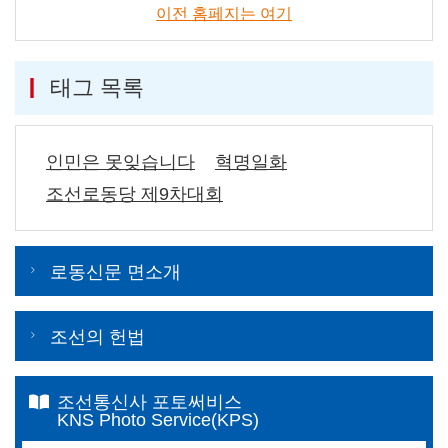
이전 홈페지는 여기
태그 목록
인민은 못잊습니다
혁명일화
조선로동당 제9차대회
로동신문 면소개
조선의 헌법
조선통신사 포토써비스
KNS Photo Service(KPS)