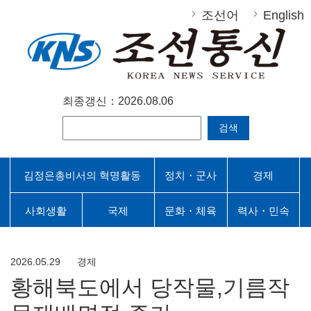
조선어
English
최종갱신：2026.08.06
검색
김정은총비서의 혁명활동
정치・군사
경제
사회생활
국제
문화・체육
력사・민속
2026.05.29
경제
황해북도에서 당작물,기름작