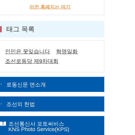
이전 홈페지는 여기
태그 목록
인민은 못잊습니다
혁명일화
조선로동당 제9차대회
로동신문 면소개
조선의 헌법
조선통신사 포토써비스
KNS Photo Service(KPS)