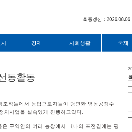
최종갱신：2026.08.06
군사
경제
사회생활
국제
2
전선동활동
농근맹조직들에서 농업근로자들이 당면한 영농공정수
 정치사업을 실속있게 진행하고있다.
은 구역안의 여러 농장에서 《나의 포전곁에는 평