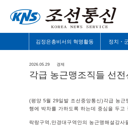
김정은총비서의 혁명활동
정치・
2026.05.29
경제
각급 농근맹조직들 선
(평양 5월 29일발 조선중앙통신)각급 
행에 박차를 가하도록 하는데 중심을 두고
락랑구역,만경대구역안의 농근맹해설강사들