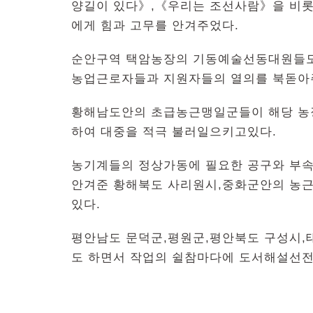
양길이 있다》,《우리는 조선사람》을 비롯
에게 힘과 고무를 안겨주었다.
순안구역 택암농장의 기동예술선동대원들도
농업근로자들과 지원자들의 열의를 북돋아
황해남도안의 초급농근맹일군들이 해당 농
하여 대중을 적극 불러일으키고있다.
농기계들의 정상가동에 필요한 공구와 부
안겨준 황해북도 사리원시,중화군안의 농
있다.
평안남도 문덕군,평원군,평안북도 구성시,
도 하면서 작업의 쉴참마다에 도서해설선전