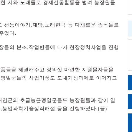
한 시와 노래들로 경제선동활동을 벌려 농장원들
 선동이야기,재담,노래련곡 등 다채로운 종목들로
주었다.
장들의 분조,작업반들에 나가 현장정치사업을 진행
속품들을 해결해주고 성의껏 마련한 지원물자들을
근맹일군들의 사업기풍도 모내기성과에로 이어지고
태천군의 초급농근맹일군들도 농장원들과 같이 일
,농업과학기술상식해설 등을 진행하였다.(끝)