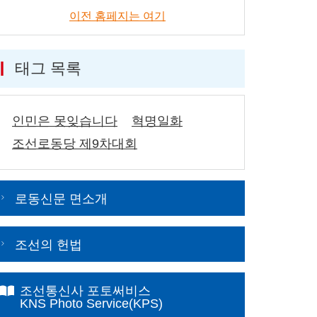
이전 홈페지는 여기
태그 목록
인민은 못잊습니다
혁명일화
조선로동당 제9차대회
로동신문 면소개
조선의 헌법
조선통신사 포토써비스
KNS Photo Service(KPS)