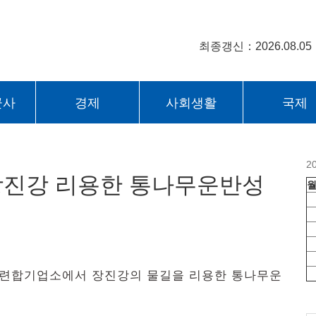
최종갱신：2026.08.05
군사
경제
사회생활
국제
2
장진강 리용한 통나무운반성
림업련합기업소에서 장진강의 물길을 리용한 통나무운