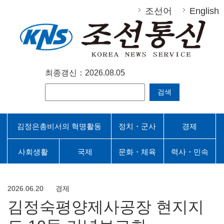
조선어
English
최종갱신：2026.08.05
검색
김정은총비서의 혁명활동
정치・군사
경제
사회생활
국제
문화・체육
력사・민속
2026.06.20
경제
김정숙평양제사공장 현지지