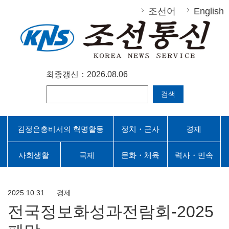
조선어
English
최종갱신：2026.08.06
검색
김정은총비서의 혁명활동
정치・군사
경제
사회생활
국제
문화・체육
력사・민속
2025.10.31
경제
전국정보화성과전람회-2025