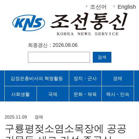
조선어
English
최종갱신：2026.08.06
검색
김정은총비서의 혁명활동
정치・군사
경제
사회생활
국제
문화・체육
력사・민속
2025.11.09
경제
구룡평젖소염소목장에 공공