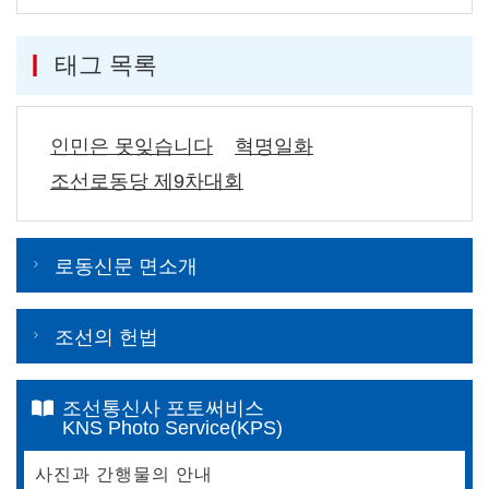
태그 목록
인민은 못잊습니다
혁명일화
조선로동당 제9차대회
로동신문 면소개
조선의 헌법
조선통신사 포토써비스
KNS Photo Service(KPS)
사진과 간행물의 안내