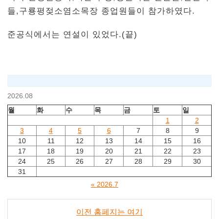
들,구룡평젖소염소목장 종업원들이 참가하였다.
준공식에서는 연설이 있었다.(끝)
2026.08
월
화
수
목
금
토
일
1
2
3
4
5
6
7
8
9
10
11
12
13
14
15
16
17
18
19
20
21
22
23
24
25
26
27
28
29
30
31
« 2026.7
이전 홈페지는 여기