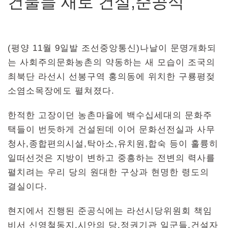
건물들 새로 건설,준공식
(평양 11월 9일발 조선중앙통신)나날이 문명개화되
는 사회주의문화농촌의 약동하는 새 모습이 조국의
최북단 라선시 선봉구역 홍의동에 위치한 구룡평젖
소염소목장에도 펼쳐졌다.
한적한 고장이던 농촌마을에 백수십세대의 문화주
택들이 번듯하게 건설된데 이어 문화선전실과 사무
청사,종합편의시설,탁아소,유치원,합숙 등이 훌륭히
일떠선것은 지방이 변하고 중흥하는 전변의 력사를
펼치려는 우리 당의 원대한 구상과 현명한 령도의
결실이다.
현지에서 진행된 준공식에는 라선시당위원회 책임
비서 신영철동지,시안의 당,정권기관 일군들,건설자