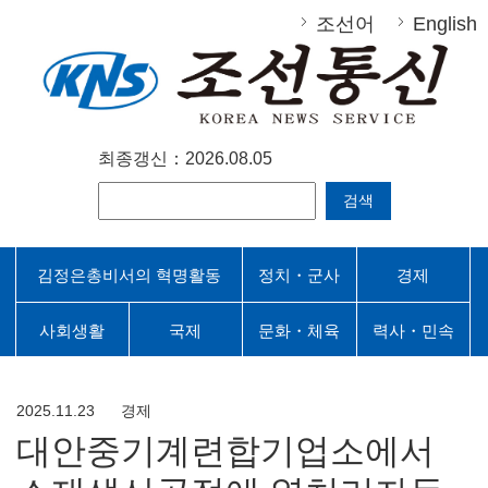
조선어
English
최종갱신：2026.08.05
검색
김정은총비서의 혁명활동
정치・군사
경제
사회생활
국제
문화・체육
력사・민속
2025.11.23
경제
대안중기계련합기업소에서