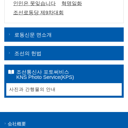
인민은 못잊습니다
혁명일화
조선로동당 제9차대회
로동신문 면소개
조선의 헌법
조선통신사 포토써비스
KNS Photo Service(KPS)
사진과 간행물의 안내
会社概要