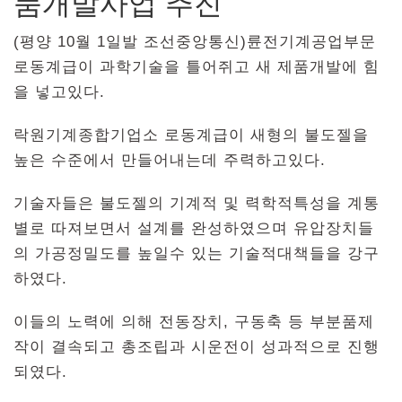
품개발사업 추진
(평양 10월 1일발 조선중앙통신)륜전기계공업부문
로동계급이 과학기술을 틀어쥐고 새 제품개발에 힘
을 넣고있다.
락원기계종합기업소 로동계급이 새형의 불도젤을
높은 수준에서 만들어내는데 주력하고있다.
기술자들은 불도젤의 기계적 및 력학적특성을 계통
별로 따져보면서 설계를 완성하였으며 유압장치들
의 가공정밀도를 높일수 있는 기술적대책들을 강구
하였다.
이들의 노력에 의해 전동장치, 구동축 등 부분품제
작이 결속되고 총조립과 시운전이 성과적으로 진행
되였다.