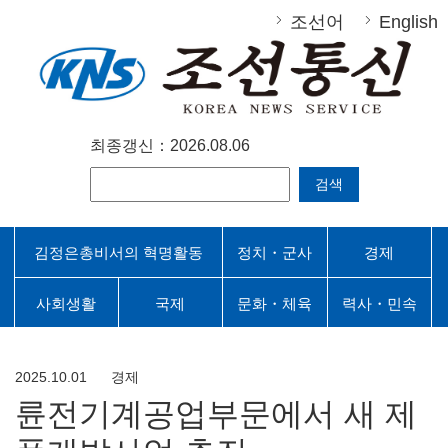
조선어
English
최종갱신：2026.08.06
검색
김정은총비서의 혁명활동
정치・군사
경제
사회생활
국제
문화・체육
력사・민속
2025.10.01
경제
륜전기계공업부문에서 새 제