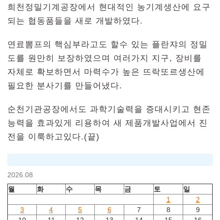
희천정밀기계공장에서 현대적인 농기계생산에 요구
되는 협동품들을 새로 개발하였다.
연료뽐프의 핵심부라고도 할수 있는 플란쟈의 정밀
도를 원만히 보장하였으며 여러가지 지구, 장비를
자체로 확보하면서 마력수가 높은 뜨락또르생산에
필요한 분사기를 만들어냈다.
순천기관공장에서도 과학기술력을 증대시키고 현존
능력을 효과있게 리용하여 새 제품개발사업에서 진
전을 이룩하고있다.(끝)
2026.08
월
화
수
목
금
토
일
1
2
3
4
5
6
7
8
9
10
11
12
13
14
15
16