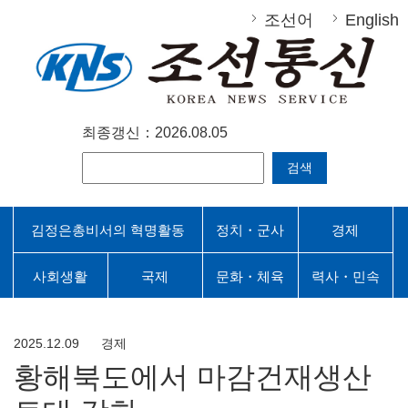
조선어
English
최종갱신：2026.08.05
검색
김정은총비서의 혁명활동
정치・군사
경제
사회생활
국제
문화・체육
력사・민속
2025.12.09
경제
황해북도에서 마감건재생산