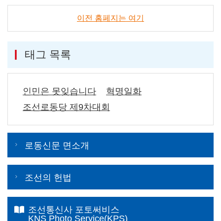
이전 홈페지는 여기
태그 목록
인민은 못잊습니다
혁명일화
조선로동당 제9차대회
로동신문 면소개
조선의 헌법
조선통신사 포토써비스
KNS Photo Service(KPS)