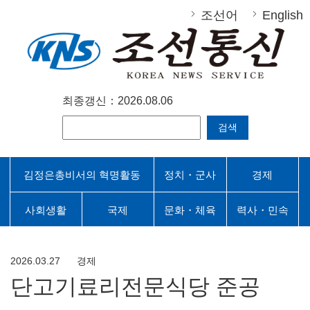
조선어
English
최종갱신：2026.08.06
검색
김정은총비서의 혁명활동
정치・군사
경제
사회생활
국제
문화・체육
력사・민속
2026.03.27
경제
단고기료리전문식당 준공