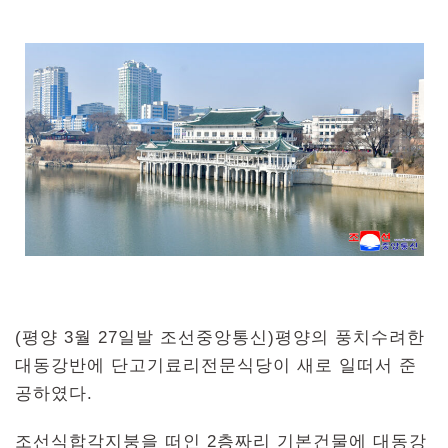
(평양 3월 27일발 조선중앙통신)평양의 풍치수려한
대동강반에 단고기료리전문식당이 새로 일떠서 준
공하였다.
조선식합각지붕을 떠인 2층짜리 기본건물에 대동강