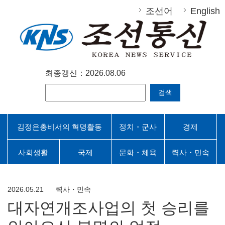
조선어
English
최종갱신：2026.08.06
검색
김정은총비서의 혁명활동
정치・군사
경제
사회생활
국제
문화・체육
력사・민속
2026.05.21
력사・민속
대자연개조사업의 첫 승리를