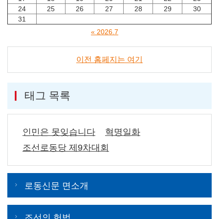
24
25
26
27
28
29
30
31
« 2026.7
이전 홈페지는 여기
태그 목록
인민은 못잊습니다
혁명일화
조선로동당 제9차대회
로동신문 면소개
조선의 헌법