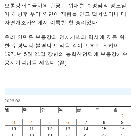
보통강개수공사의 완공은 위대한 수령님의 령도밑
에 해방후 우리 인민이 제힘을 믿고 떨쳐일어나 대
자연개조사업에서 이룩한 첫 승리였다.
우리 인민은 보통강의 천지개벽의 력사에 깃든 위대
한 수령님의 불멸의 업적을 길이 전하기 위하여
1971년 5월 21일 강변의 봉화산언덕에 보통강개수
공사기념탑을 세웠다.(끝)
2026.08
월
화
수
목
금
토
일
1
2
3
4
5
6
7
8
9
10
11
12
13
14
15
16
17
18
19
20
21
22
23