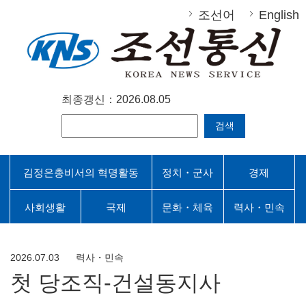
조선어
English
최종갱신：2026.08.05
검색
김정은총비서의 혁명활동
정치・군사
경제
사회생활
국제
문화・체육
력사・민속
2026.07.03
력사・민속
첫 당조직-건설동지사