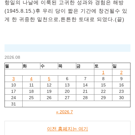
항일의 나날에 이룩된 고귀한 성과와 경험은 해방
(1945.8.15.)후 우리 당이 짧은 기간에 창건될수 있
게 한 귀중한 밑천으로,튼튼한 토대로 되였다.(끝)
2026.08
월
화
수
목
금
토
일
1
2
3
4
5
6
7
8
9
10
11
12
13
14
15
16
17
18
19
20
21
22
23
24
25
26
27
28
29
30
31
« 2026.7
이전 홈페지는 여기