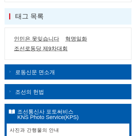
태그 목록
인민은 못잊습니다
혁명일화
조선로동당 제9차대회
로동신문 면소개
조선의 헌법
조선통신사 포토써비스
KNS Photo Service(KPS)
사진과 간행물의 안내