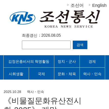
조선어
English
최종갱신：2026.08.05
검색
김정은총비서의 혁명활동
정치・군사
경제
사회생활
국제
문화・체육
력사・민속
2025.10.28
력사・민속
《비물질문화유산전시