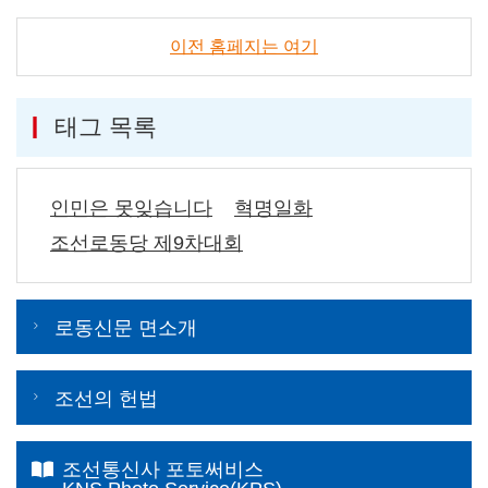
이전 홈페지는 여기
태그 목록
인민은 못잊습니다
혁명일화
조선로동당 제9차대회
로동신문 면소개
조선의 헌법
조선통신사 포토써비스