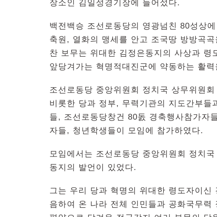
장소인 김일성경기장에 들어섰다.
백전백승 조선로동당의 영광넘친 80성상에
축원, 열화의 맹세를 안고 조국땅 방방곡
찬 보무는 위대한 김정은동지의 사상과 령
앞당겨가는 혁명적대진군에 약동하는 활력
조선로동당 중앙위원회 정치국 상무위원회 
비롯한 당과 정부, 무력기관의 지도간부들
들, 조선로동당창건 80돐 경축행사참가자들,
자들, 청년학생들이 모임에 참가하였다.
모임에서는 조선로동당 중앙위원회 정치국
동지의 발언이 있었다.
그는 우리 당과 혁명의 위대한 령도자이신
음하여 온 나라 전체 인민들과 공화국무력