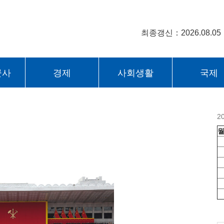
최종갱신：2026.08.05
군사
경제
사회생활
국제
2