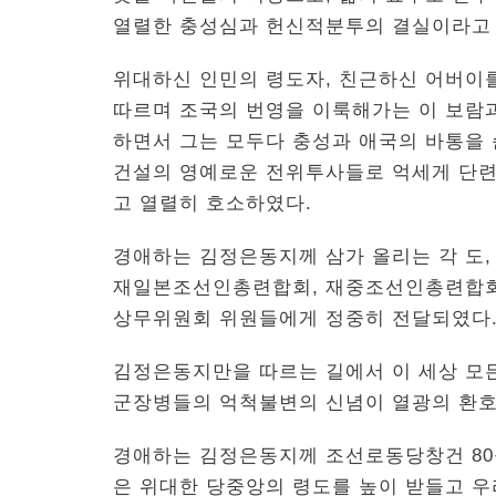
열렬한 충성심과 헌신적분투의 결실이라고 
위대하신 인민의 령도자, 친근하신 어버이
따르며 조국의 번영을 이룩해가는 이 보람
하면서 그는 모두다 충성과 애국의 바통을
건설의 영예로운 전위투사들로 억세게 단련
고 열렬히 호소하였다.
경애하는 김정은동지께 삼가 올리는 각 도
재일본조선인총련합회, 재중조선인총련합회
상무위원회 위원들에게 정중히 전달되였다
김정은동지만을 따르는 길에서 이 세상 모
군장병들의 억척불변의 신념이 열광의 환
경애하는 김정은동지께 조선로동당창건 80
은 위대한 당중앙의 령도를 높이 받들고 우