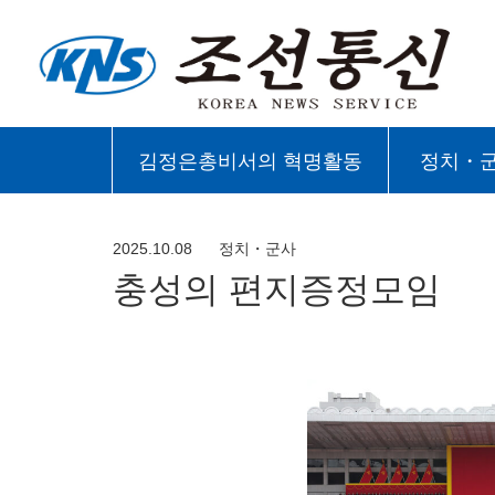
김정은총비서의 혁명활동
정치・
2025.10.08
정치・군사
충성의 편지증정모임