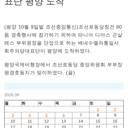
표단 평양 도착
(평양 10월 9일발 조선중앙통신)조선로동당창건 80
돐 경축행사에 참가하기 위하여 따니아 디아스 곤살
레스 부위원장을 단장으로 하는 베네수엘라통일사
회주의당대표단이 평양에 도착하였다.
평양국제비행장에서 조선로동당 중앙위원회 부부장
원경호동지가 맞이하였다. (끝)
2026.08
월
화
수
목
금
토
일
1
2
3
4
5
6
7
8
9
10
11
12
13
14
15
16
17
18
19
20
21
22
23