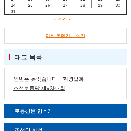
24
25
26
27
28
29
30
31
« 2026.7
이전 홈페지는 여기
태그 목록
인민은 못잊습니다
혁명일화
조선로동당 제9차대회
로동신문 면소개
조선의 헌법