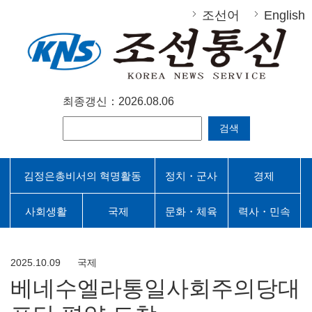
조선어
English
최종갱신：2026.08.06
검색
김정은총비서의 혁명활동
정치・군사
경제
사회생활
국제
문화・체육
력사・민속
2025.10.09
국제
베네수엘라통일사회주의당대