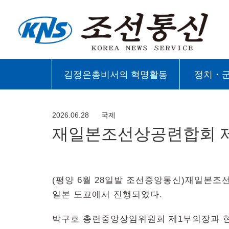
김정은총비서의 혁명활동
정치・
2026.06.28
국제
재일본조선상공련합회 제
(평양 6월 28일발 조선중앙통신)재일본조
일본 도꾜에서 진행되였다.
박구호 총련중앙상임위원회 제1부의장과 