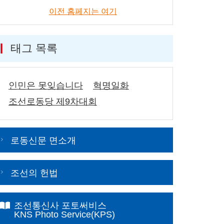
이전 홈페지는 여기
태그 목록
인민은 못잊습니다
혁명일화
조선로동당 제9차대회
로동신문 면소개
조선의 헌법
조선통신사 포토써비스
KNS Photo Service(KPS)