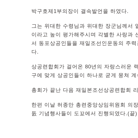
박구호제1부의장이 결속발언을 하였다.
그는 위대한 수령님과 위대한 장군님께서
이라고 높이 평가해주시며 각별한 사랑과 
서 동포상공인들을 재일조선인운동의 주력
다.
상공련합회가 걸어온 80년의 자랑스러운 력
구에 맞게 상공인들이 하나로 굳게 뭉쳐 
총회가 끝난 다음 재일본조선상공련합회 리
한편 이날 허종만 총련중앙상임위원회 의장
돐 기념행사들이 도꾜에서 진행되였다.(끝)