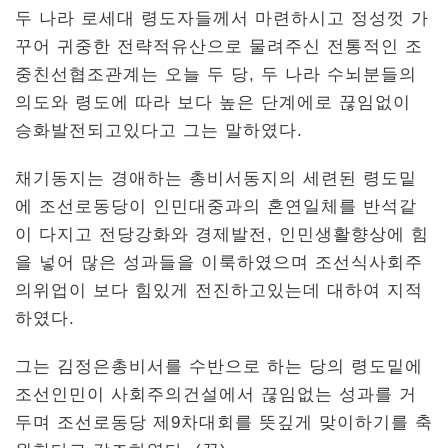
두 나라 로세대 령도자들께서 마련하시고 정성껏 가
꾸어 귀중한 전략적유산으로 물려주신 전통적인 조
중친선협조관계는 오늘 두 당, 두 나라 수뇌분들의
의도와 령도에 따라 보다 높은 단계에로 끊임없이
승화발전되고있다고 그는 말하였다.
채기동지는 경애하는 총비서동지의 세련된 령도밑
에 조선로동당이 인민대중과의 혼연일체를 반석같
이 다지고 전당강화와 경제발전, 인민생활향상에 힘
을 넣어 많은 성과들을 이룩하였으며 조선식사회주
의위업이 보다 힘있게 전진하고있는데 대하여 지적
하였다.
그는 김정은총비서를 수반으로 하는 당의 령도밑에
조선인민이 사회주의건설에서 끊임없는 성과를 거
두며 조선로동당 제9차대회를 뜻깊게 맞이하기를 축