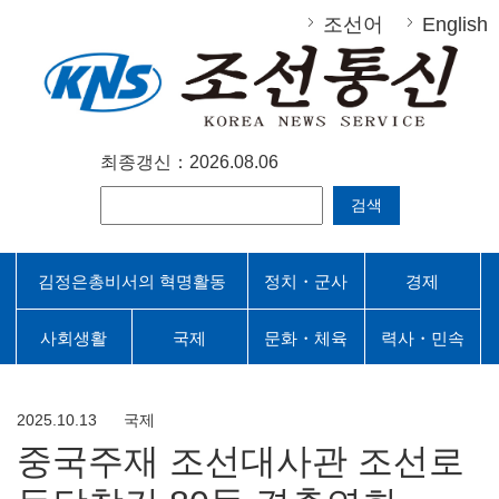
조선어
English
최종갱신：2026.08.06
검색
김정은총비서의 혁명활동
정치・군사
경제
사회생활
국제
문화・체육
력사・민속
2025.10.13
국제
중국주재 조선대사관 조선로