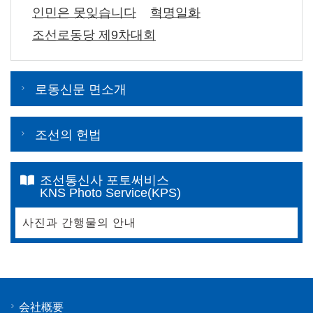
인민은 못잊습니다
혁명일화
조선로동당 제9차대회
로동신문 면소개
조선의 헌법
조선통신사 포토써비스
KNS Photo Service(KPS)
사진과 간행물의 안내
会社概要