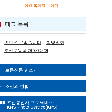
이전 홈페지는 여기
태그 목록
인민은 못잊습니다
혁명일화
조선로동당 제9차대회
로동신문 면소개
조선의 헌법
조선통신사 포토써비스
KNS Photo Service(KPS)