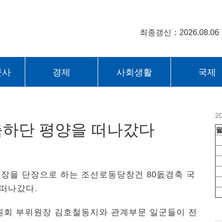
최종갱신：2026.08.06
군사
경제
사회생활
국제
2
하단 평양을 떠나갔다
위원장을 단장으로 하는 조선로동당창건 80돐경축 국
떠나갔다.
회 부위원장 김호철동지와 관계부문 일군들이 전