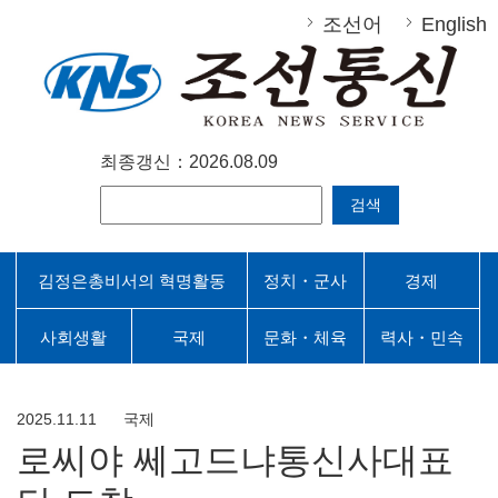
조선어
English
최종갱신：2026.08.09
검색
김정은총비서의 혁명활동
정치・군사
경제
사회생활
국제
문화・체육
력사・민속
2025.11.11
국제
로씨야 쎄고드냐통신사대표