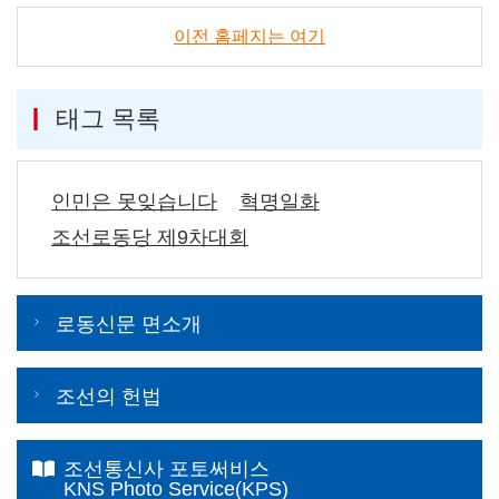
이전 홈페지는 여기
태그 목록
인민은 못잊습니다
혁명일화
조선로동당 제9차대회
로동신문 면소개
조선의 헌법
조선통신사 포토써비스
KNS Photo Service(KPS)