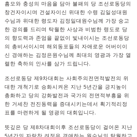
흠모와 충성의 마음을 담아 불패의 당 조선로동당의
창건자이시며 건설자이신 위대한 수령 김일성대원
수님과 위대한 령도자 김정일대원수님께 가장 숭고
한 경의를 드리며 탁월한 사상과 비범한 령도로 당
의 향도력과 존엄을 끝없이 빛내이시는 조선로동당
의 총비서이시며 해외동포들의 자애로운 어버이이
신 경애하는 김정은원수님께 최대의 영광과 가장 열
렬한 축하의 인사를 삼가 드립니다.
조선로동당 제9차대회는 사회주의전면적발전의 위
대한 개척기로 승화시켜온 지난 5년간을 긍지높이
총화하고 당의 강화발전과 국가의 전면적부흥을 위
한 거세찬 전진동력을 증대시키는데서 획기적리정
표를 마련하게 될 영광의 대회입니다.
뜻깊은 당 제8차대회이후 조선로동당이 걸어온 지난
5년간의 자랑찬 려정은 경애하는 원수님의 탁월하고