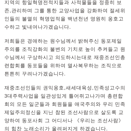
지역의 항일혁명전적지들과 사적물들을 정중히 보
존,관리하며 그를 통한 교양사업을 강화하여 절세위
인들의 불멸의 혁명업적을 백년천년 영원히 옹호고
수하고 빛내여나가겠습니다.
저희들은 경애하는 원수님께서 밝혀주신 동포제일
주의를 조직강화의 불변의 기치로 높이 추켜들고 원
수님께서 구상하시고 의도하시는대로 재중조선인총
련합회를 동포들을 위하여 멸사복무하는 조직으로
튼튼히 꾸려나가겠습니다.
재중조선인들의 권익옹호,새세대육성,민족성고수의
3대주력사업을 일관성있게 틀어쥐고나가며 총련합
회의 모든 일군들과 회원들을 애국주의와 우리 민족
제일주의정신을 지닌 참된 조선사람으로 살도록 교
양하여 동포사회 그 어디서나 《우리는 조선사람》
의 힘찬 노래소리가 울려퍼지게 하겠습니다.