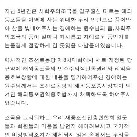
지난 5년간은 사회주의조국을 일구월심 따르는 해외
동포들을 이역에 사는 위대한 우리 인민으로 품어안
아 삶을 빛내여주시는 경애하는 원수님의 품,사회주
의조국의 품이 얼마나 따사롭고 자애로운 품인가를
눈물겹게 절감하게 한 못잊을 나날들이였습니다.
력사적인 조선로동당 제8차대회에서 새로 개정된 당
규약에 해외동포들의 민주주의적민족권리와 리익을
옹호보장할데 대한 내용을 명기하여주신 경애하는
원수님께서는 조선로동당의 해외동포중시정책이 담
겨진 해외동포권익옹호법까지 채택하도록 하여주시
였습니다.
조국을 그리워하는 우리 재중조선인총련합회 일군
들과 회원들의 마음을 남먼저 헤아려보시고 국가적
인 비상방역조치가 해제되지 않은 속에서도 우리들