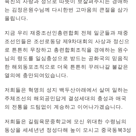
육친의 사랑과 정으로 따뜻이 보살펴주시는 경애하
는 김정은원수님께 다시한번 고마움의 큰절을 삼가
올립니다.
지금 우리 재중조선인총련합회 전체 일군들과 재중
조선인들은 조선로동당 제9차대회의 사상과 정신으
로 튼튼히 무장하고 총련합회조직을 경애하는 원수
님의 령도를 일심충성으로 받드는 공화국의 믿음직
한 해외동포조직으로 더욱 튼튼히 꾸려나갈 불같은
열의에 충만되여있습니다.
저희들은 혁명의 성지 백두산아래에서 살며 일하는
주체조선의 해외공민답게 결성세대의 충성과 애국
의 전통을 드팀없이 계승하고 이어나가겠습니다.
저희들은 길림육문중학교에 모신 위대한 수령님의
동상을 세세년년 정성다해 높이 모시고 중국동북3성