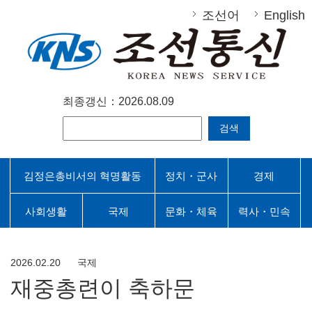
조선어
English
최종갱신：2026.08.09
검색
김정은총비서의 혁명활동
정치・군사
경제
사회생활
국제
문화・체육
력사・민속
2026.02.20
국제
재중총련이 축하문