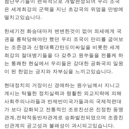
첨단무기들이 련속적으로 개발완성되여 우리 조국
은 세계최강의 군력을 지닌 초강국의 위엄을 만방에
떨치고있습니다.
한세기전 화승대마저 변변한것이 없어 외세에게 국
권을 롱락당해야만 했던 우리 조국이 만리를 굽어보
는 조준경과 신형대륙간탄도미싸일을 비롯한 세계
최강의 절대병기들을 다 갖추고 원쑤들을 전률케 하
는 통쾌한 현실에서 우리들은 강대한 공화국의 일원
이 된 한없는 긍지와 자부심을 느끼고있습니다.
현대정치의 거장이신 경애하는 원수님께서 지니고
계시는 탁월한 정치실력과 령활한 외교지략에 의해
사회주의나라들과 반제반미국가들과의 국제적련대
가 보다 강화되고 전통적인 조로친선은 진정한 동맹
관계,전략적동반자관계로 승화발전되였으며 조중친
선관계의 공고성과 불패성이 과시되고있습니다.