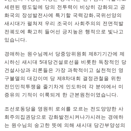
세련된 령도밑에 당의 전투력이 비상히 강화되고 공
화국의 장성발전사에 특기할 국력강화,국위선양의
새시대가 펼쳐져 우리 조국이 사회주의의 전면적발
전궤도에 확고히 들어선 긍지높은 행적으로 빛나고
있습니다.
경애하는 원수님께서 당중앙위원회 제8기기간에 제
시하신 새시대 5대당건설로선을 비롯한 독창적인 당
건설사상과 리론들은 가장 과학적이고 실천적인 영
구불멸의 대강이며 당 제8차대회 결정관철을 위한
전인민적투쟁을 줄기차게 인도하여 각 분야에서 미
증유의 기적이 이룩되게 한 근본원천이였습니다.
조선로동당을 영원히 로쇠를 모르는 전도양양한 사
회주의집권당으로 강화발전시켜나가시려는 경애하
는 원수님의 숭고한 뜻에 의해 새시대 당간부양성의