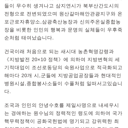
들이 무수히 생겨나고 삼지연시가 북부산간도시의
전형으로 전변되였으며 원산갈마해안관광지구와 온
포근로자휴양소,삼광축산농장과 신의주온실종합농
장을 비롯한 인민의 행복과 문명의 실체들이 우후죽
순처럼 태여났습니다.
건국이래 처음으로 되는 새시대 농촌혁명강령과
《지방발전 20×10 정책》에 의하여 지방변혁의 세
기적대업이 조선로동당의 숙원사업으로 적극화되고
해마다 20개 시,군들에 지방공업공장들과 현대적인
병원시설,종합봉사소들이 수풀처럼 일떠서고있습니
다.
조국과 인민의 안녕수호를 제일사명으로 내세우시
는 경애하는 원수님의 정력적인 령도에 의하여 국가
핵무력정책이 공화국헌법에 명기되고 강위력한 최