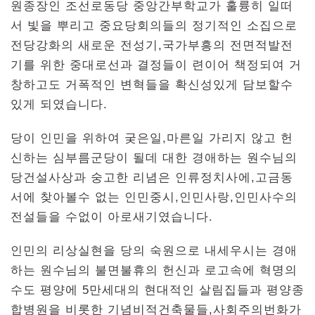
원종장인 조선로동당 중앙간부학교가 훌륭히 일떠
서 빛을 뿌리고 중요당회의들의 정기적인 소집으로
전당강화의 새로운 전성기,국가부흥의 전면적발전
기를 위한 중대로선과 결정들이 련이어 책정되여 거
창하고도 거폭적인 변혁들을 확신성있게 담보할수
있게 되였습니다.
당이 인민을 위하여 궂은일,마른일 가리지 않고 헌
신하는 심부름군당이 될데 대한 경애하는 원수님의
당건설사상과 숭고한 리념은 인류정치사에,고금동
서에 찾아볼수 없는 인민중시,인민사랑,인민사수의
전설들을 수없이 아로새기였습니다.
인민의 리상실현을 당의 숙원으로 내세우시는 경애
하는 원수님의 불면불휴의 헌신과 로고속에 혁명의
수도 평양에 5만세대의 현대적인 살림집들과 평양종
합병원을 비롯한 기념비적건축물들,사회주의번화가