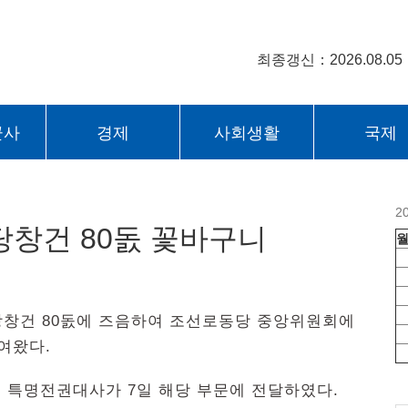
최종갱신：2026.08.05
군사
경제
사회생활
국제
2
창건 80돐 꽃바구니
당창건 80돐에 즈음하여 조선로동당 중앙위원회에
여왔다.
 특명전권대사가 7일 해당 부문에 전달하였다.