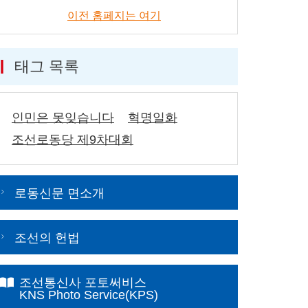
이전 홈페지는 여기
태그 목록
인민은 못잊습니다
혁명일화
조선로동당 제9차대회
로동신문 면소개
조선의 헌법
조선통신사 포토써비스
KNS Photo Service(KPS)