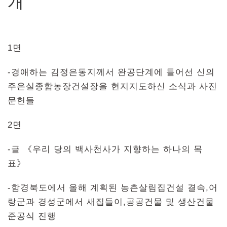
개
1면
-경애하는 김정은동지께서 완공단계에 들어선 신의
주온실종합농장건설장을 현지지도하신 소식과 사진
문헌들
2면
-글 《우리 당의 백사천사가 지향하는 하나의 목
표》
-함경북도에서 올해 계획된 농촌살림집건설 결속,어
랑군과 경성군에서 새집들이,공공건물 및 생산건물
준공식 진행