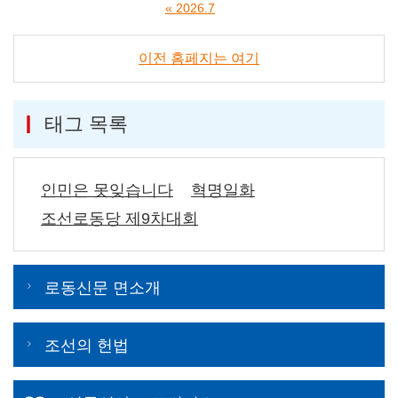
« 2026.7
이전 홈페지는 여기
태그 목록
인민은 못잊습니다
혁명일화
조선로동당 제9차대회
로동신문 면소개
조선의 헌법