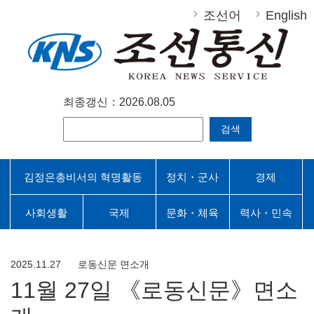
조선어
English
최종갱신：2026.08.05
검색
김정은총비서의 혁명활동
정치・군사
경제
사회생활
국제
문화・체육
력사・민속
2025.11.27
로동신문 면소개
11월 27일 《로동신문》면소