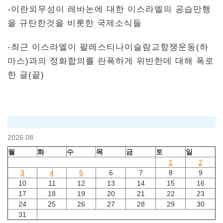
-이란외무성이 레바논에 대한 이스라엘의 공습만행
을 규탄한것을 비롯한 국제소식들
-최근 이스라엘이 팔레스티나이슬람교항쟁운동(하
마스)과의 정화합의를 란폭하게 위반한데 대해 폭로
한 글(끝)
2026.08
월
화
수
목
금
토
일
1
2
3
4
5
6
7
8
9
10
11
12
13
14
15
16
17
18
19
20
21
22
23
24
25
26
27
28
29
30
31