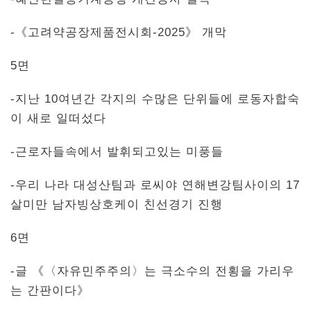
-《고려약공장제품전시회-2025》 개막
5면
-지난 10여년간 각지의 수많은 단위들에 로동자합숙
이 새로 일떠섰다
-근로자들속에서 발휘되고있는 미풍들
-우리 나라 대성산팀과 로씨야 연해변강팀사이의 17
살미만 남자빙상호케이 친선경기 진행
6면
-글 《〈자유민주주의〉는 극소수의 전횡을 가리우
는 간판이다》