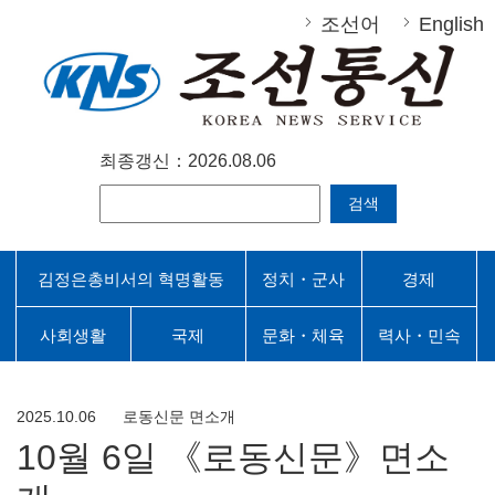
조선어
English
최종갱신：2026.08.06
검색
김정은총비서의 혁명활동
정치・군사
경제
사회생활
국제
문화・체육
력사・민속
2025.10.06
로동신문 면소개
10월 6일 《로동신문》면소