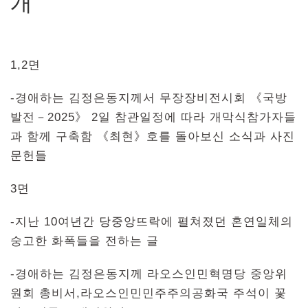
개
1,2면
-경애하는 김정은동지께서 무장장비전시회 《국방
발전－2025》 2일 참관일정에 따라 개막식참가자들
과 함께 구축함 《최현》호를 돌아보신 소식과 사진
문헌들
3면
-지난 10여년간 당중앙뜨락에 펼쳐졌던 혼연일체의
숭고한 화폭들을 전하는 글
-경애하는 김정은동지께 라오스인민혁명당 중앙위
원회 총비서,라오스인민민주주의공화국 주석이 꽃