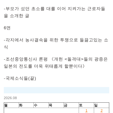
-부모가 섰던 초소를 대를 이어 지켜가는 근로자들
을 소개한 글
6면
-각지에서 농사결속을 위한 투쟁으로 들끓고있는 소
식
-조선중앙통신사 론평 《개헌 <돌격대>들의 광증은
일본의 전도를 더욱 위태롭게 할뿐이다》
-국제소식들(끝)
2026.08
월
화
수
목
금
토
일
1
2