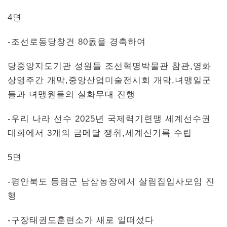
4면
-조선로동당창건 80돐을 경축하여
당중앙지도기관 성원들 조선혁명박물관 참관,영화
상영주간 개막,중앙산업미술전시회 개막,녀맹일군
들과 녀맹원들의 실화무대 진행
-우리 나라 선수 2025년 국제력기련맹 세계선수권
대회에서 3개의 금메달 쟁취,세계신기록 수립
5면
-평안북도 동림군 남삼농장에서 살림집입사모임 진
행
-구장태권도훈련소가 새로 일떠섰다