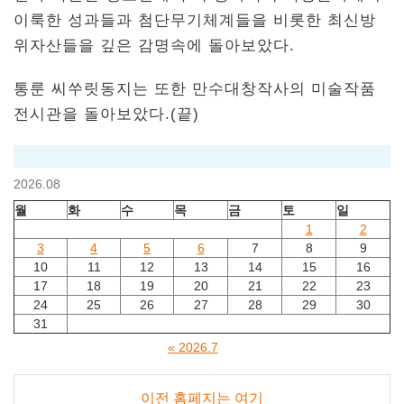
이룩한 성과들과 첨단무기체계들을 비롯한 최신방
위자산들을 깊은 감명속에 돌아보았다.
통룬 씨쑤릿동지는 또한 만수대창작사의 미술작품
전시관을 돌아보았다.(끝)
2026.08
월
화
수
목
금
토
일
1
2
3
4
5
6
7
8
9
10
11
12
13
14
15
16
17
18
19
20
21
22
23
24
25
26
27
28
29
30
31
« 2026.7
이전 홈페지는 여기