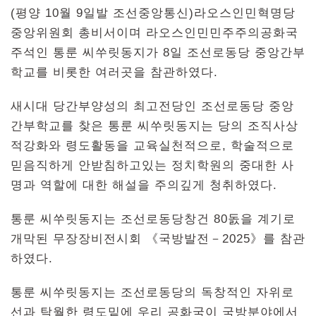
(평양 10월 9일발 조선중앙통신)라오스인민혁명당
중앙위원회 총비서이며 라오스인민민주주의공화국
주석인 통룬 씨쑤릿동지가 8일 조선로동당 중앙간부
학교를 비롯한 여러곳을 참관하였다.
새시대 당간부양성의 최고전당인 조선로동당 중앙
간부학교를 찾은 통룬 씨쑤릿동지는 당의 조직사상
적강화와 령도활동을 교육실천적으로, 학술적으로
믿음직하게 안받침하고있는 정치학원의 중대한 사
명과 역할에 대한 해설을 주의깊게 청취하였다.
통룬 씨쑤릿동지는 조선로동당창건 80돐을 계기로
개막된 무장장비전시회 《국방발전－2025》를 참관
하였다.
통룬 씨쑤릿동지는 조선로동당의 독창적인 자위로
선과 탁월한 령도밑에 우리 공화국이 국방분야에서