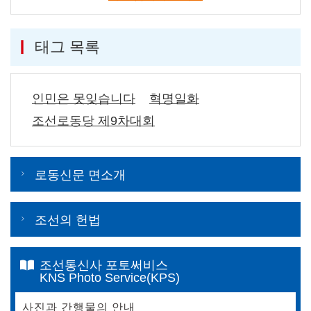
태그 목록
인민은 못잊습니다
혁명일화
조선로동당 제9차대회
로동신문 면소개
조선의 헌법
조선통신사 포토써비스
KNS Photo Service(KPS)
사진과 간행물의 안내