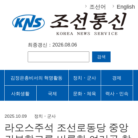
조선어
English
최종갱신：2026.08.06
검색
김정은총비서의 혁명활동
정치・군사
경제
사회생활
국제
문화・체육
력사・민속
2025.10.09
정치・군사
라오스주석 조선로동당 중앙