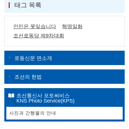
태그 목록
인민은 못잊습니다
혁명일화
조선로동당 제9차대회
로동신문 면소개
조선의 헌법
조선통신사 포토써비스
KNS Photo Service(KPS)
사진과 간행물의 안내