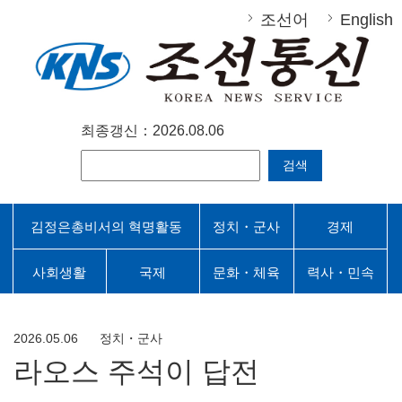
조선어
English
최종갱신：2026.08.06
검색
김정은총비서의 혁명활동
정치・군사
경제
사회생활
국제
문화・체육
력사・민속
2026.05.06
정치・군사
라오스 주석이 답전