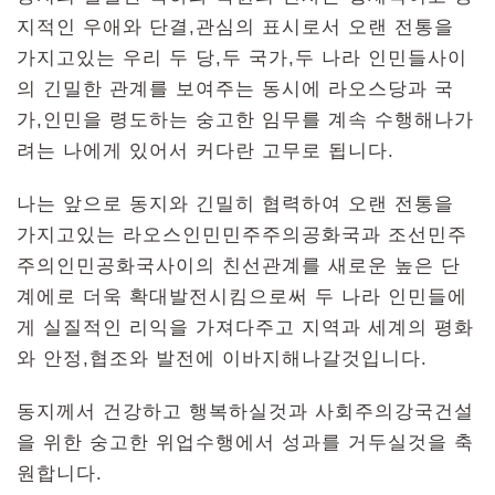
지적인 우애와 단결,관심의 표시로서 오랜 전통을
가지고있는 우리 두 당,두 국가,두 나라 인민들사이
의 긴밀한 관계를 보여주는 동시에 라오스당과 국
가,인민을 령도하는 숭고한 임무를 계속 수행해나가
려는 나에게 있어서 커다란 고무로 됩니다.
나는 앞으로 동지와 긴밀히 협력하여 오랜 전통을
가지고있는 라오스인민민주주의공화국과 조선민주
주의인민공화국사이의 친선관계를 새로운 높은 단
계에로 더욱 확대발전시킴으로써 두 나라 인민들에
게 실질적인 리익을 가져다주고 지역과 세계의 평화
와 안정,협조와 발전에 이바지해나갈것입니다.
동지께서 건강하고 행복하실것과 사회주의강국건설
을 위한 숭고한 위업수행에서 성과를 거두실것을 축
원합니다.