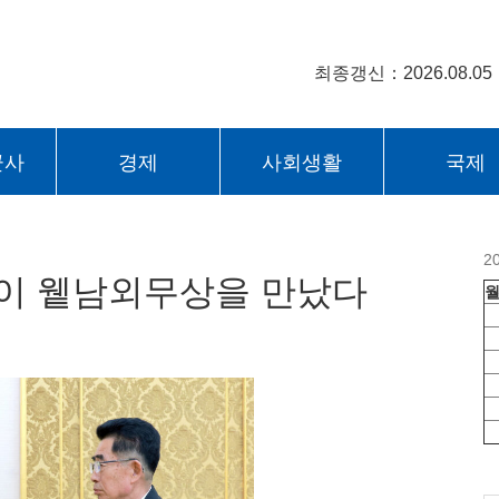
최종갱신：2026.08.05
군사
경제
사회생활
국제
2
이 윁남외무상을 만났다