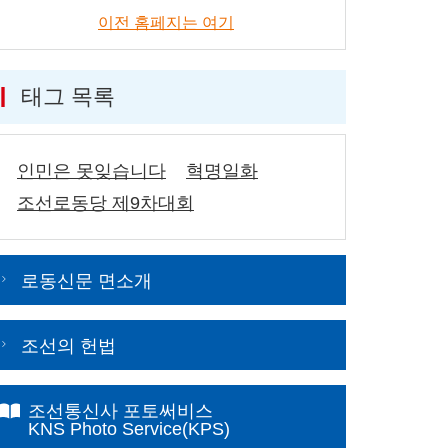
이전 홈페지는 여기
태그 목록
인민은 못잊습니다
혁명일화
조선로동당 제9차대회
로동신문 면소개
조선의 헌법
조선통신사 포토써비스
KNS Photo Service(KPS)