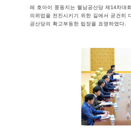
레 호아이 쭝동지는 윁남공산당 제14차대
의위업을 전진시키기 위한 길에서 굳건히
공산당의 확고부동한 립장을 표명하였다.