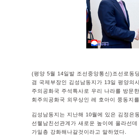
(평양 5월 14일발 조선중앙통신)조선로
겸 국제부장인 김성남동지가 13일 평양의
주의공화국 주석특사로 우리 나라를 방문한
회주의공화국 외무상인 레 호아이 쭝동지를
김성남동지는 지난해 10월에 있은 김정은
선윁남친선관계가 새로운 높이에 올라선데
가일층 강화해나갈것이라고 말하였다.