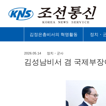
김정은총비서의 혁명활동
정치・
2026.05.14
정치・군사
김성남비서 겸 국제부장