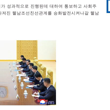
회가 성과적으로 진행된데 대하여 통보하고 사회주
 다져진 윁남조선친선관계를 승화발전시켜나갈 윁남