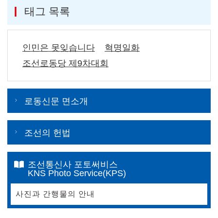
태그 목록
인민은 못잊습니다
혁명일화
조선로동당 제9차대회
로동신문 면소개
조선의 헌법
조선통신사 포토써비스
KNS Photo Service(KPS)
사진과 간행물의 안내