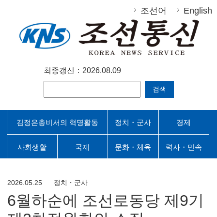
조선어
English
최종갱신：2026.08.09
검색
김정은총비서의 혁명활동
정치・군사
경제
사회생활
국제
문화・체육
력사・민속
2026.05.25
정치・군사
6월하순에 조선로동당 제9기